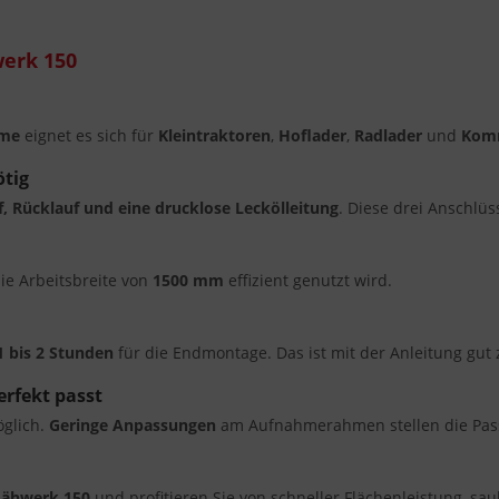
erk 150
hme
eignet es sich für
Kleintraktoren
,
Hoflader
,
Radlader
und
Komm
ötig
f, Rücklauf und eine drucklose Leckölleitung
. Diese drei Anschlüs
ie Arbeitsbreite von
1500 mm
effizient genutzt wird.
1 bis 2 Stunden
für die Endmontage. Das ist mit der Anleitung gut 
rfekt passt
glich.
Geringe Anpassungen
am Aufnahmerahmen stellen die Pass
mähwerk 150
und profitieren Sie von schneller Flächenleistung, s