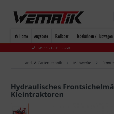
Home
Angebote
Radlader
Hebebühnen / Hubwagen
+49 5921 819 337-0
Land- & Gartentechnik
Mähwerke
Front
Hydraulisches Frontsichelm
Kleintraktoren