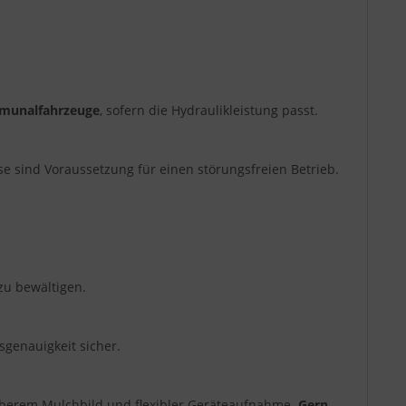
unalfahrzeuge
, sofern die Hydraulikleistung passt.
se sind Voraussetzung für einen störungsfreien Betrieb.
zu bewältigen.
genauigkeit sicher.
auberem Mulchbild und flexibler Geräteaufnahme.
Gern