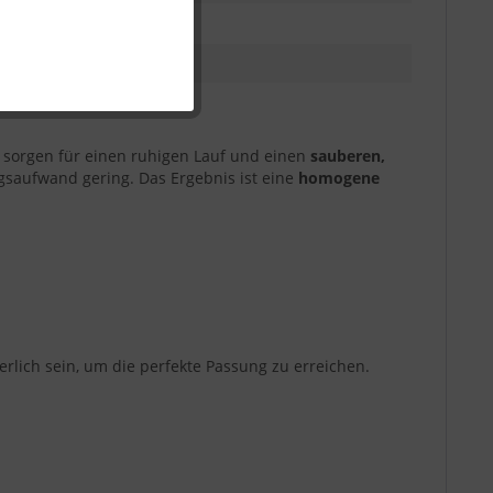
Inaktiv
Inaktiv
sorgen für einen ruhigen Lauf und einen
sauberen,
ngsaufwand gering. Das Ergebnis ist eine
homogene
lich sein, um die perfekte Passung zu erreichen.