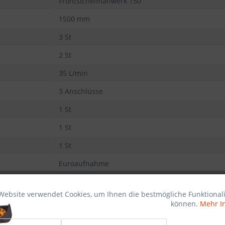
Frontsichelmähwerk 150
1500 mm
3 St
2 St
35 L/min
3 Anschlüsse
1 St
1 St
1 St
Euroaufnahme
ab 25 PS
Website verwendet Cookies, um Ihnen die bestmögliche Funktionali
245 kg
können.
Mehr I
1600 mm