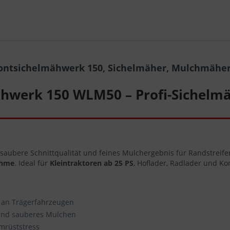
ontsichelmähwerk 150, Sichelmäher, Mulchmäher 
hwerk 150 WLM50 – Profi-Sichelmä
e saubere Schnittqualität und feines Mulchergebnis für Randstreif
ahme
. Ideal für
Kleintraktoren ab 25 PS
, Hoflader, Radlader und 
z an Trägerfahrzeugen
 und sauberes Mulchen
mrüststress