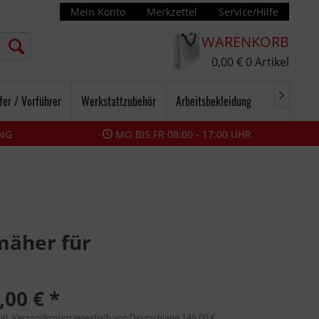
Mein Konto
Merkzettel
Service/Hilfe
WARENKORB
0,00 €
0
Artikel

fer / Vorführer
Werkstattzubehör
Arbeitsbekleidung
NG
MO BIS FR 08:00 - 17:00 UHR
mäher für
,00 € *
zzgl. Versandkosten innerhalb von Deutschland 149,00 €