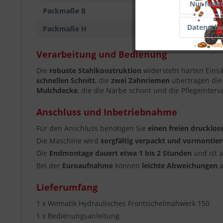
Marketing
Nur funkt
Packmaße B
Datenschu
Packmaße H
Tracking
Verarbeitung und Bedienung
Service
Die
robuste Stahlkonstruktion
widersteht harten Eins
schnellen Schnitt
, die
zwei Zahnriemen
übertragen die 
Mulchdecke
, die die Narbe schont und die Pflegeinterva
Anschluss und Inbetriebnahme
Für den Anschluss benötigen Sie
einen freien drucklos
Die Maschine wird
sorgfältig verpackt und vormontie
Die
Endmontage dauert etwa 1 bis 2 Stunden
und ist 
Bei der
Euroaufnahme
können
leichte Abweichungen
a
Lieferumfang
1 x Wematik Hydraulisches Frontsichelmähwerk 150
1 x Bedienungsanleitung