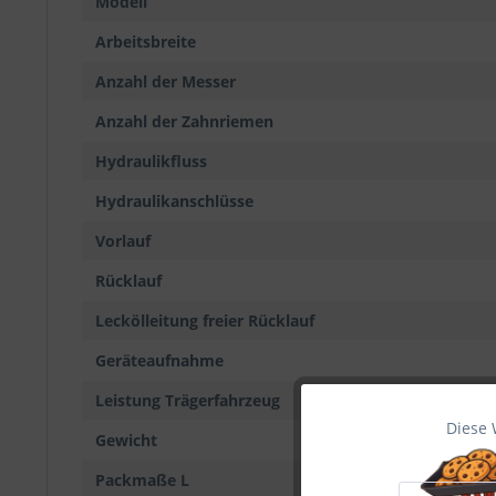
Modell
Arbeitsbreite
Anzahl der Messer
Anzahl der Zahnriemen
Hydraulikfluss
Hydraulikanschlüsse
Vorlauf
Rücklauf
Leckölleitung freier Rücklauf
Geräteaufnahme
Leistung Trägerfahrzeug
Diese 
Funktionale
Gewicht
Packmaße L