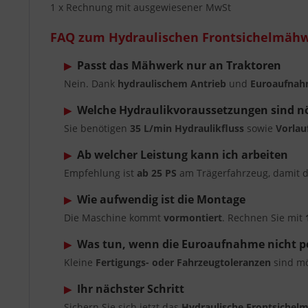
1 x Rechnung mit ausgewiesener MwSt
FAQ zum Hydraulischen Frontsichelmähw
Passt das Mähwerk nur an Traktoren
▶
Nein. Dank
hydraulischem Antrieb
und
Euroaufna
Welche Hydraulikvoraussetzungen sind n
▶
Sie benötigen
35 L/min Hydraulikfluss
sowie
Vorlau
Ab welcher Leistung kann ich arbeiten
▶
Empfehlung ist
ab 25 PS
am Trägerfahrzeug, damit d
Wie aufwendig ist die Montage
▶
Die Maschine kommt
vormontiert
. Rechnen Sie mit
Was tun, wenn die Euroaufnahme nicht pe
▶
Kleine
Fertigungs- oder Fahrzeugtoleranzen
sind mö
Ihr nächster Schritt
▶
Sichern Sie sich jetzt das
Hydraulische Frontsichel