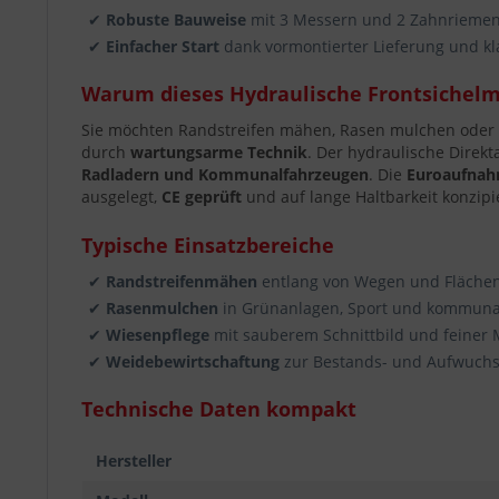
✔
Robuste Bauweise
mit 3 Messern und 2 Zahnriemen
✔
Einfacher Start
dank vormontierter Lieferung und kl
Warum dieses Hydraulische Frontsichel
Sie möchten Randstreifen mähen, Rasen mulchen oder W
durch
wartungsarme Technik
. Der hydraulische Direkt
Radladern und Kommunalfahrzeugen
. Die
Euroaufna
ausgelegt,
CE geprüft
und auf lange Haltbarkeit konzipie
Typische Einsatzbereiche
✔
Randstreifenmähen
entlang von Wegen und Fläche
✔
Rasenmulchen
in Grünanlagen, Sport und kommuna
✔
Wiesenpflege
mit sauberem Schnittbild und feiner 
✔
Weidebewirtschaftung
zur Bestands- und Aufwuch
Technische Daten kompakt
Hersteller