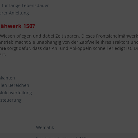
 für lange Lebensdauer
arer Anleitung
mähwerk 150?
iesen pflegen und dabei Zeit sparen. Dieses Frontsichelmähwerk 
antrieb macht Sie unabhängig von der Zapfwelle Ihres Traktors und
hme
sorgt dafür, dass das An- und Abkoppeln schnell erledigt ist. D
rt.
nkanten
len Bereichen
Mulchverteilung
ssteuerung
Wematik