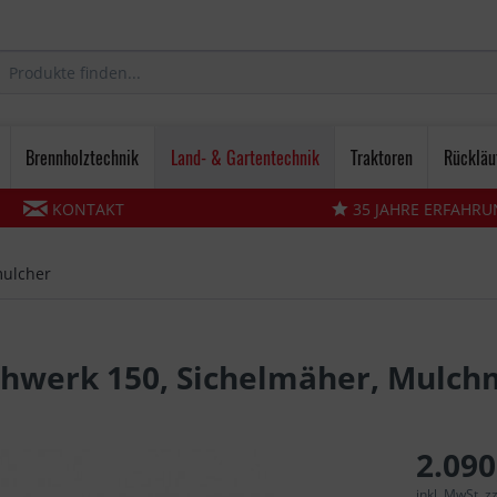
Brennholztechnik
Land- & Gartentechnik
Traktoren
Rückläu
KONTAKT
35 JAHRE ERFAHRU
mulcher
ähwerk 150, Sichelmäher, Mulch
2.090
inkl. MwSt. 