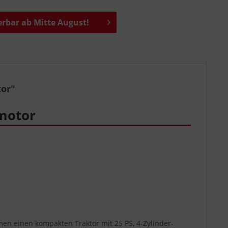
erbar ab Mitte August!
tor"
lmotor
en einen kompakten Traktor mit 25 PS, 4-Zylinder-