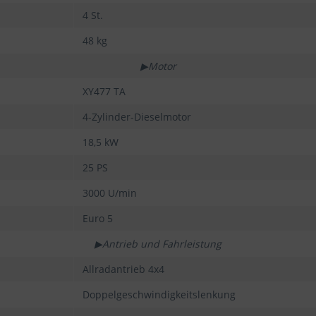
4 St.
48 kg
▶Motor
XY477 TA
4-Zylinder-Dieselmotor
18,5 kW
25 PS
3000 U/min
Euro 5
▶Antrieb und Fahrleistung
Allradantrieb 4x4
Doppelgeschwindigkeitslenkung