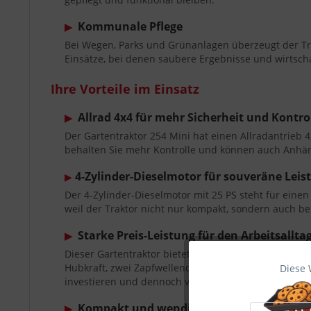
Kommunale Pflege
▶
Bei Wegen, Parks und Grünanlagen überzeugt der Trak
Einsätze, bei denen saubere Ergebnisse und wirtsch
Ihre Vorteile im Einsatz
Allrad 4x4 für mehr Sicherheit und Kontro
▶
Der Gartentraktor 254 Mini hat einen Allradantrieb
behalten Sie mehr Kontrolle und können auch Anhäng
4-Zylinder-Dieselmotor für souveräne Leis
▶
Der 4-Zylinder-Dieselmotor mit 25 PS steht für einen
weil der Traktor nicht nur kompakt, sondern auch bel
Starke Preis-Leistung für den Arbeitsallta
▶
Dieser Gartentraktor bietet Ihnen eine Ausstattung, d
Hubkraft, zwei Zapfwellendrehzahlen und ein fein a
Diese 
Funktionale
investieren und dennoch vielseitig arbeiten möchten
Kompakt und wendig bei wenig Platz
▶