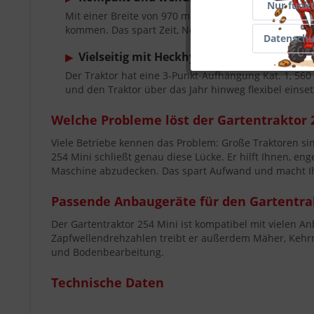
Marketing
Nur funkt
Mit einer Breite von 970 mm und einem Wenderadius
kommen. Das spart Zeit, Nerven und unnötige Rang
Datenschu
Tracking
Vielseitig mit Heckhydraulik und Zapfwell
▶
Der Traktor hat eine 3-Punkt-Aufhängung Kat. 1, 56
Service
und den Traktor über das Jahr hinweg flexibel einset
Welche Probleme löst der Gartentraktor 
Viele Betriebe kennen das Problem: Große Traktoren si
254 Mini schließt genau diese Lücke. Er hilft Ihnen, 
Maschine abzudecken. Das spart Aufwand und macht Ihr
Passende Anbaugeräte für den Gartentra
Der Gartentraktor 254 Mini ist kompatibel mit vielen 
Zapfwellendrehzahlen treibt er außerdem Mäher, Kehrmas
und Bodenbearbeitung.
Technische Daten