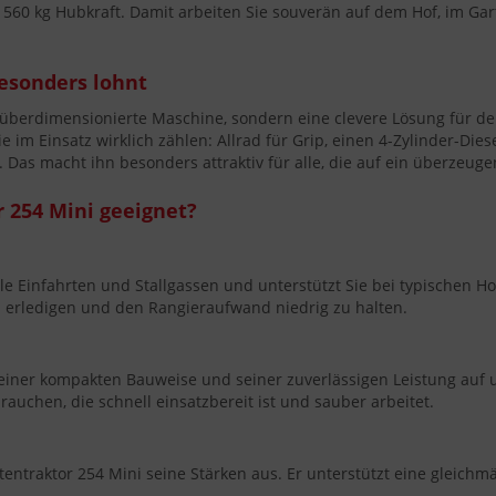
d 560 kg Hubkraft. Damit arbeiten Sie souverän auf dem Hof, im G
esonders lohnt
ne überdimensionierte Maschine, sondern eine clevere Lösung für de
 im Einsatz wirklich zählen: Allrad für Grip, einen 4-Zylinder-Dies
. Das macht ihn besonders attraktiv für alle, die auf ein überzeuge
r 254 Mini geeignet?
e Einfahrten und Stallgassen und unterstützt Sie bei typischen Hof
u erledigen und den Rangieraufwand niedrig zu halten.
einer kompakten Bauweise und seiner zuverlässigen Leistung auf un
auchen, die schnell einsatzbereit ist und sauber arbeitet.
entraktor 254 Mini seine Stärken aus. Er unterstützt eine gleichmä