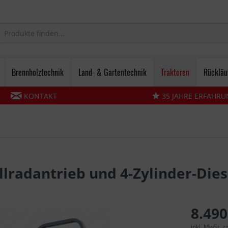
Brennholztechnik
Land- & Gartentechnik
Traktoren
Rückläu
KONTAKT
35 JAHRE ERFAHRU
llradantrieb und 4-Zylinder-Die
8.490
inkl. MwSt. 