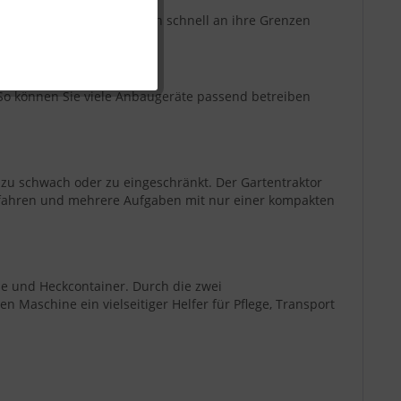
ich, wo größere Maschinen schnell an ihre Grenzen
Inaktiv
 So können Sie viele Anbaugeräte passend betreiben
Inaktiv
 zu schwach oder zu eingeschränkt. Der Gartentraktor
zu fahren und mehrere Aufgaben mit nur einer kompakten
se und Heckcontainer. Durch die zwei
 Maschine ein vielseitiger Helfer für Pflege, Transport