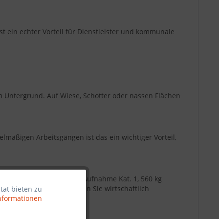
t ein echter Vorteil für Dienstleister und kommunale
m Untergrund. Auf Wiese, Schotter oder nassen Flächen
elmäßigen Arbeitsgängen ist das ein wichtiger Vorteil,
 4-Zylinder-Motor, 3-Punkt-Aufnahme Kat. 1, 560 kg
sonders interessant, wenn Sie wirtschaftlich
tät bieten zu
Aktiv
nformationen
Inaktiv