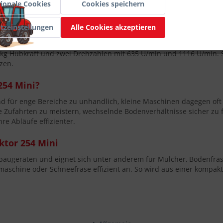
ionale Cookies
Cookies speichern
 von 1800 mm bleibt der Gartentraktor 254 Mini auch dort bewegl
iermanöver.
tzeinstellungen
Alle Cookies akzeptieren
e
0 kg Hubkraft und zwei Drehzahlen mit 635 U/min und 1116 U/min.
zen.
254 Mini?
nd für enge Bereiche zu unhandlich, kleine Maschinen dagegen oft
enge Zufahrten zu meistern, wechselnde Bodenverhältnisse sicher 
e Abläufe effizienter.
ktor 254 Mini
Anbaugeräten und eignet sich unter anderem für Mulcher, Bodenfrä
chine oder Schneefräse effizient an. So wird aus einer kompakten