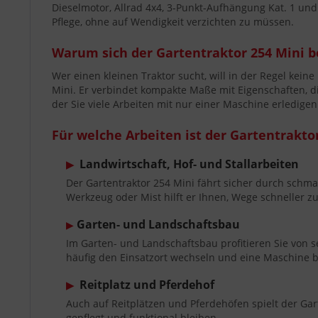
Dieselmotor, Allrad 4x4, 3-Punkt-Aufhängung Kat. 1 un
Pflege, ohne auf Wendigkeit verzichten zu müssen.
Warum sich der Gartentraktor 254 Mini b
Wer einen kleinen Traktor sucht, will in der Regel kei
Mini. Er verbindet kompakte Maße mit Eigenschaften, die
der Sie viele Arbeiten mit nur einer Maschine erledigen
Für welche Arbeiten ist der Gartentrakto
Landwirtschaft, Hof- und Stallarbeiten
▶
Der Gartentraktor 254 Mini fährt sicher durch schmal
Werkzeug oder Mist hilft er Ihnen, Wege schneller z
Garten- und Landschaftsbau
▶
Im Garten- und Landschaftsbau profitieren Sie von s
häufig den Einsatzort wechseln und eine Maschine br
Reitplatz und Pferdehof
▶
Auch auf Reitplätzen und Pferdehöfen spielt der Gart
gepflegt und funktional bleiben.