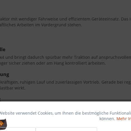
tor mit wendiger Fahrweise und effizientem Geräteeinsatz. Das is
aftliches Arbeiten im Vordergrund stehen.
lle
 4x4 und bringt dadurch spürbar mehr Traktion auf anspruchsvolle
er sicher ziehen oder am Hang kontrolliert arbeiten.
tung
 kräftigen, ruhigen Lauf und zuverlässigen Vortrieb. Gerade bei reg
astbar wirkt.
g
ie im Alltag echten Nutzen schafft. Sie erhalten Allrad 4x4, 25 PS,
bgestuftes Getriebe in einer kompakten Maschine. Das macht ihn be
Website verwendet Cookies, um Ihnen die bestmögliche Funktionali
können.
Mehr I
.