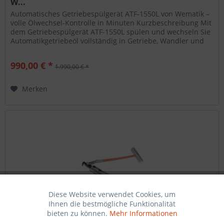
W...
Automatisches Getriebespülgerät ATF-1550L von Wematik –
volle Ölwechsel-Kontrolle in Minuten Kurzbeschreibung Mit
dem Getriebespülgerät ATF-1550L spülen und wechseln Sie
Automatikgetriebeöl vollständig in Getriebe, Wandler und
Kühler....
990,00 € *
1.990,00 € *
Merken
Diese Website verwendet Cookies, um
Aktiv
Funktionale
Ihnen die bestmögliche Funktionalität
bieten zu können.
Mehr Informationen
Ziehmesser