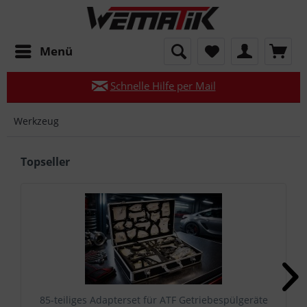
Mo–Fr 08:00–17:00 Uhr
Menü
Persönliche Beratung:
05921 819 337-0
Schnelle Hilfe per Mail
Qualität seit 35 Jahren – Maschinen & Werkzeuge
Werkzeug
Deutschlandweites Händlernetz
Topseller
85-teiliges Adapterset für ATF Getriebespülgeräte