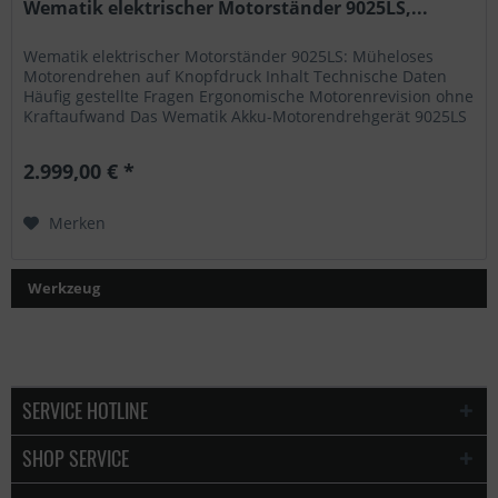
Wematik elektrischer Motorständer 9025LS,...
Wematik elektrischer Motorständer 9025LS: Müheloses
Motorendrehen auf Knopfdruck Inhalt Technische Daten
Häufig gestellte Fragen Ergonomische Motorenrevision ohne
Kraftaufwand Das Wematik Akku-Motorendrehgerät 9025LS
beendet das...
2.999,00 € *
Merken
Werkzeug
SERVICE HOTLINE
SHOP SERVICE