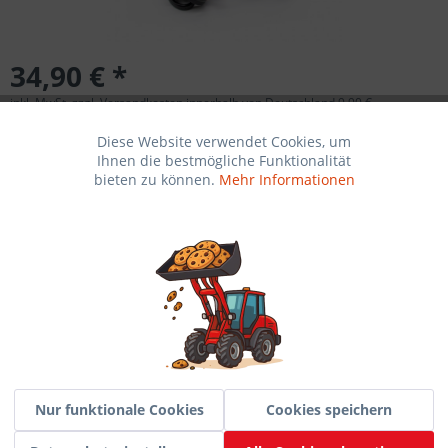
34,90 € *
inkl. MwSt. zzgl. Versandkosten innerhalb von Deutschland 9,90 €
Diese Website verwendet Cookies, um
Aktiv
Funktionale
Ihnen die bestmögliche Funktionalität
bieten zu können.
Mehr Informationen
Versandkosten (Ausland)
Inaktiv
Marketing
Lieferbar
Inaktiv
Tracking
In den
Warenkorb
Inaktiv
Service
Merken
Nur funktionale Cookies
Cookies speichern