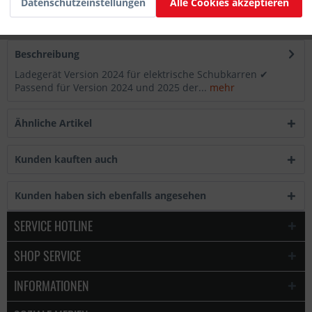
Datenschutzeinstellungen
Alle Cookies akzeptieren
Artikel-Nr.:
WMD09_10_11-ET0324
Hersteller
Wematik GmbH
Beschreibung
Ladegerät Version 2024 für elektrische Schubkarren ✔
Passend für Version 2024 und 2025 der...
mehr
Ähnliche Artikel
Kunden kauften auch
Kunden haben sich ebenfalls angesehen
SERVICE HOTLINE
SHOP SERVICE
INFORMATIONEN