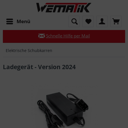
Mo–Fr 08:00–17:00 Uhr
Menü
Persönliche Beratung:
05921 819 337-0
Schnelle Hilfe per Mail
Qualität seit 35 Jahren – Maschinen & Werkzeuge
Elektrische Schubkarren
Deutschlandweites Händlernetz
Ladegerät - Version 2024