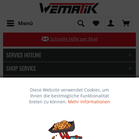
Mo–Fr 08:00–17:00 Uhr
Menü
Persönliche Beratung:
05921 819 337-0
Schnelle Hilfe per Mail
Qualität seit 35 Jahren – Maschinen & Werkzeuge
SERVICE HOTLINE
Deutschlandweites Händlernetz
SHOP SERVICE
INFORMATIONEN
Diese Website verwendet Cookies, um
Aktiv
Funktionale
SOZIALE MEDIEN
Ihnen die bestmögliche Funktionalität
bieten zu können.
Mehr Informationen
Inaktiv
Marketing
* Alle Preise inkl. gesetzl. Mehrwertsteuer zzgl.
Versandkosten
Über Wematik
Widerrufsrecht
AGB
Datenschutz
Inaktiv
Tracking
Impressum